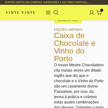
PORTES GRÁTIS EM COMPRAS SUPERIORES A 30€ PARA PORTUGAL
CONTINENTAL
0
BOXES E TINS
EDIÇÕES LIMITADAS
Caixa de
Chocolate e
Vinho do
Porto
O nosso Mestre Chocolateiro
cita muitas vezes um ditado
inglês que diz que o
chocolate e o Vinho do Porto
são um casamento divino.
Passamos, por isso, da
teoria à prática e criámos
estas quatro combinações
dos deuses. Saboreie o mais