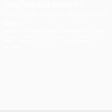
criações que elevam o
chocolate a uma experiência
única.
Da união das condições ideais, da escolha dos melhores
terroirs e colheitas de cacau, nasce o chocolate Vinte
Vinte — feito de paixão, precisão e ingredientes de
excelência.