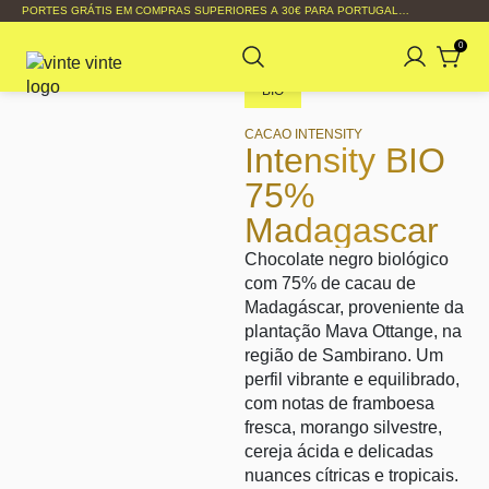
PORTES GRÁTIS EM COMPRAS SUPERIORES A 30€ PARA PORTUGAL
CONTINENTAL
0
BIO
CACAO INTENSITY
Intensity BIO
75%
Madagascar
Chocolate negro biológico
com 75% de cacau de
Madagáscar, proveniente da
plantação Mava Ottange, na
região de Sambirano. Um
perfil vibrante e equilibrado,
com notas de framboesa
fresca, morango silvestre,
cereja ácida e delicadas
nuances cítricas e tropicais.