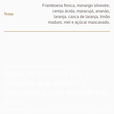
Framboesa fresca, morango silvestre,
cereja ácida, maracujá, ananás,
Notas
laranja, casca de laranja, limão
maduro, mel e açúcar mascavado.
DESCOBRE A NOSSA SELEÇÃO SUBLIME
Deixa-te envolver por
criações que elevam o
chocolate a uma experiência
única.
Da união das condições ideais, da escolha dos melhores