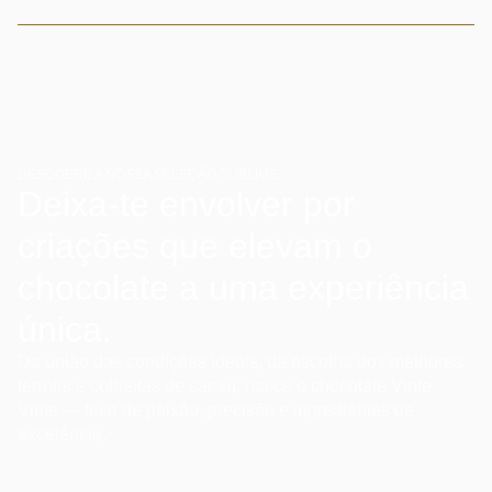
DESCOBRE A NOSSA SELEÇÃO SUBLIME
Deixa-te envolver por
criações que elevam o
chocolate a uma experiência
única.
Da união das condições ideais, da escolha dos melhores
terroirs e colheitas de cacau, nasce o chocolate Vinte
Vinte — feito de paixão, precisão e ingredientes de
excelência.