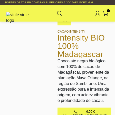
PORTES GRÁTIS EM COMPRAS SUPERIORES A 30€ PARA PORTUGAL
CONTINENTAL
0
BIO
CACAO INTENSITY
Intensity BIO
100%
Madagascar
Chocolate negro biológico
com 100% de cacau de
Madagáscar, proveniente da
plantação Mava Ottange, na
região de Sambirano. Uma
expressão pura e intensa da
origem, com acidez vibrante
e profundidade de cacau.
6,00
€
PORTES GRÁTIS EM ENCOMENDAS