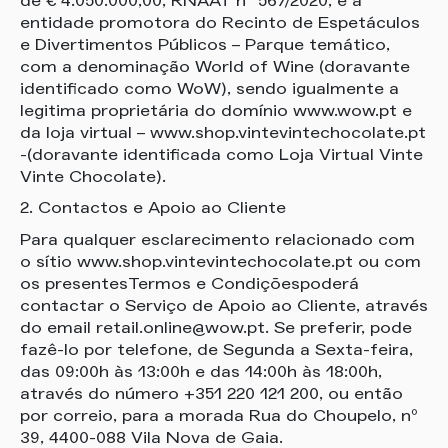
de € 4.050.000,00, RNAAT nº 567/2020, é a
entidade promotora do Recinto de Espetáculos
e Divertimentos Públicos – Parque temático,
com a denominação World of Wine (doravante
identificado como WoW), sendo igualmente a
legitima proprietária do domínio www.wow.pt e
da loja virtual – www.shop.vintevintechocolate.pt
-(doravante identificada como Loja Virtual Vinte
Vinte Chocolate).
2. Contactos e Apoio ao Cliente
Para qualquer esclarecimento relacionado com
o sítio www.shop.vintevintechocolate.pt ou com
os presentesTermos e Condiçõespoderá
contactar o Serviço de Apoio ao Cliente, através
do email retail.online@wow.pt. Se preferir, pode
fazê-lo por telefone, de Segunda a Sexta-feira,
das 09:00h às 13:00h e das 14:00h às 18:00h,
através do número +351 220 121 200, ou então
por correio, para a morada Rua do Choupelo, nº
39, 4400-088 Vila Nova de Gaia.