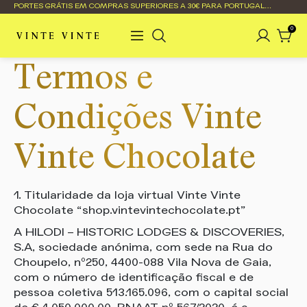
PORTES GRÁTIS EM COMPRAS SUPERIORES A 30€ PARA PORTUGAL
CONTINENTAL
0
Termos e
Condições Vinte
Vinte Chocolate
1. Titularidade da loja virtual Vinte Vinte
Chocolate “shop.vintevintechocolate.pt”
A HILODI – HISTORIC LODGES & DISCOVERIES,
S.A, sociedade anónima, com sede na Rua do
Choupelo, nº250, 4400-088 Vila Nova de Gaia,
com o número de identificação fiscal e de
pessoa coletiva 513.165.096, com o capital social