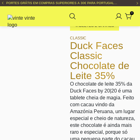
PORTES GRÁTIS EM COMPRAS SUPERIORES A 30€ PARA PORTUGAL
CONTINENTAL
0
TABLETES E CARRÉS
CLASSIC
Duck Faces
Classic
Chocolate de
Leite 35%
O chocolate de leite 35% da
Duck Faces by 20|20 é uma
tablete cheia de magia. Feito
com cacau vindo da
Amazónia Peruana, um lugar
especial e cheio de natureza,
este chocolate é ainda mais
raro e especial, porque só
uma pequena parte do cacau