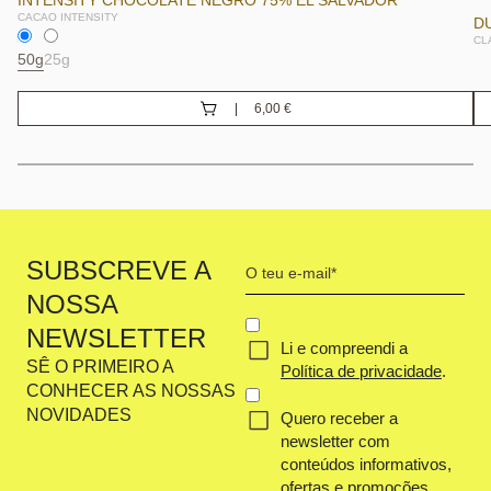
CACAO INTENSITY
D
CL
50g
25g
6,00
€
Your
SUBSCREVE A
email
NOSSA
(Obrigatório)
CONCENT
NEWSLETTER
Li e compreendi a
(OBRIGATÓRIO)
SÊ O PRIMEIRO A
Política de privacidade
.
CONHECER AS NOSSAS
NOVIDADES
Quero receber a
newsletter com
conteúdos informativos,
ofertas e promoções