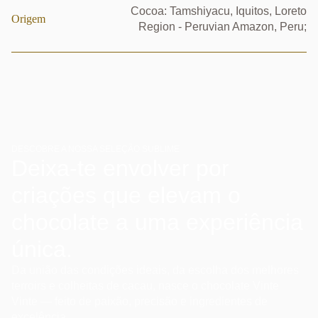
Cocoa: Tamshiyacu, Iquitos, Loreto
Origem
Region - Peruvian Amazon, Peru;
DESCOBRE A NOSSA SELEÇÃO SUBLIME
Deixa-te envolver por
criações que elevam o
chocolate a uma experiência
única.
Da união das condições ideais, da escolha dos melhores
terroirs e colheitas de cacau, nasce o chocolate Vinte
Vinte — feito de paixão, precisão e ingredientes de
excelência.