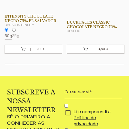
INTENSITY CHOCOLATE
NEGRO 75% EL SALVADOR
DUCK FACES CLASSIC
CACAO INTENSITY
CHOCOLATE NEGRO 70%
CLASSIC
50g
25g
6,00
€
3,50
€
SUBSCREVE A
Your
email
NOSSA
(Obrigatório)
CONCENT
NEWSLETTER
Li e compreendi a
(OBRIGATÓRIO)
SÊ O PRIMEIRO A
Política de
CONHECER AS
privacidade
.