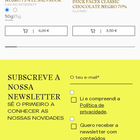
DUCK FACES CLASSIC
CACAO INTENSITY
CHOCOLATE NEGRO 70%
CLASSIC
50g
25g
6,00
€
3,50
€
SUBSCREVE A
Your
email
NOSSA
(Obrigatório)
CONCENT
NEWSLETTER
Li e compreendi a
(OBRIGATÓRIO)
SÊ O PRIMEIRO A
Política de
CONHECER AS
privacidade
.
NOSSAS NOVIDADES
Quero receber a
newsletter com
conteúdos