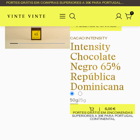
PORTES GRÁTIS EM COMPRAS SUPERIORES A 30€ PARA PORTUGAL
CONTINENTAL
0
TABLETES E CARRÉS
CACAO INTENSITY
Intensity
Chocolate
Negro 65%
República
Dominicana
50g
25g
6,00
€
PORTES GRÁTIS EM ENCOMENDAS
SUPERIORES A 30€ PARA PORTUGAL
CONTINENTAL