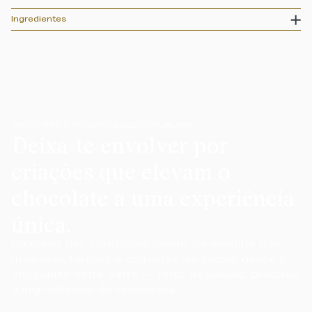
Ingredientes
DESCOBRE A NOSSA SELEÇÃO SUBLIME
Deixa-te envolver por
criações que elevam o
chocolate a uma experiência
única.
Da união das condições ideais, da escolha dos
melhores terroirs e colheitas de cacau, nasce o
chocolate Vinte Vinte — feito de paixão, precisão
e ingredientes de excelência.