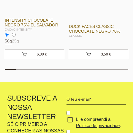
INTENSITY CHOCOLATE
NEGRO 75% EL SALVADOR
DUCK FACES CLASSIC
CACAO INTENSITY
CHOCOLATE NEGRO 70%
CLASSIC
50g
25g
6,00
€
3,50
€
Your
SUBSCREVE A
email
NOSSA
(Obrigatório)
CONCENT
NEWSLETTER
Li e compreendi a
(OBRIGATÓRIO)
SÊ O PRIMEIRO A
Política de privacidade
.
CONHECER AS NOSSAS