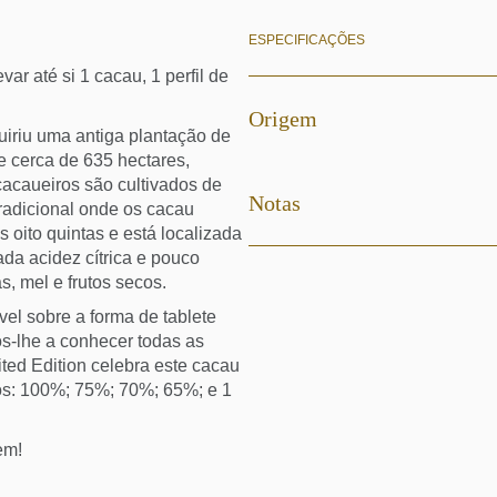
ESPECIFICAÇÕES
ar até si 1 cacau, 1 perfil de
Origem
riu uma antiga plantação de
 cerca de 635 hectares,
 cacaueiros são cultivados de
Notas
tradicional onde os cacau
 oito quintas e está localizada
a acidez cítrica e pouco
s, mel e frutos secos.
vel sobre a forma de tablete
s-lhe a conhecer todas as
ited Edition celebra este cacau
os: 100%; 75%; 70%; 65%; e 1
em!