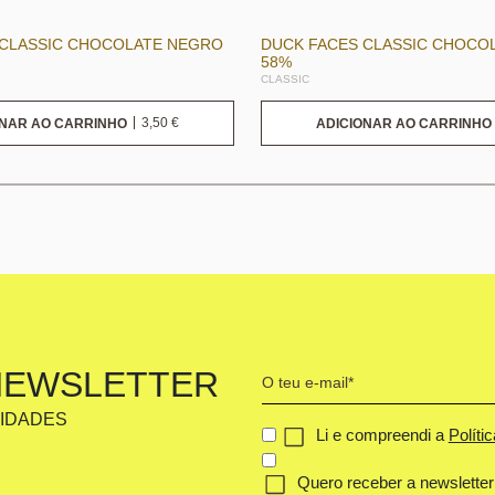
 CLASSIC CHOCOLATE NEGRO
DUCK FACES CLASSIC CHOCO
58%
CLASSIC
3,50
€
ONAR AO CARRINHO
ADICIONAR AO CARRINHO
Your
NEWSLETTER
email
VIDADES
(Obrigatório)
CONCENT
Li e compreendi a
Políti
(OBRIGATÓRIO)
Quero receber a newsletter