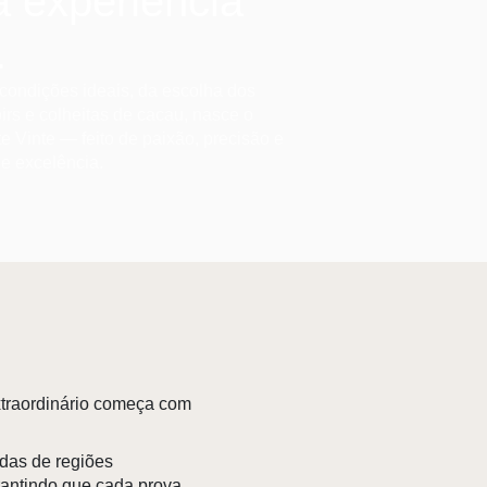
 experiência
.
condições ideais, da escolha dos
irs e colheitas de cacau, nasce o
e Vinte — feito de paixão, precisão e
de excelência.
xtraordinário começa com
das de regiões
rantindo que cada prova