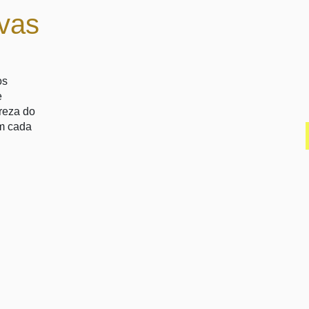
ovas
os
e
reza do
em cada