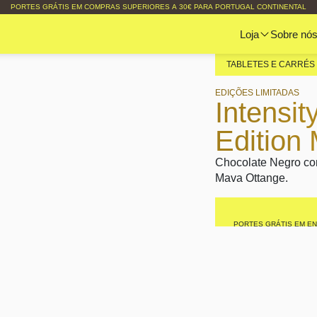
PORTES GRÁTIS EM COMPRAS SUPERIORES A 30€ PARA PORTUGAL CONTINENTAL
Loja
Sobre nó
TABLETES E CARRÉS
EDIÇÕES LIMITADAS
Intensit
Edition
Chocolate Negro co
Mava Ottange.
PORTES GRÁTIS EM E