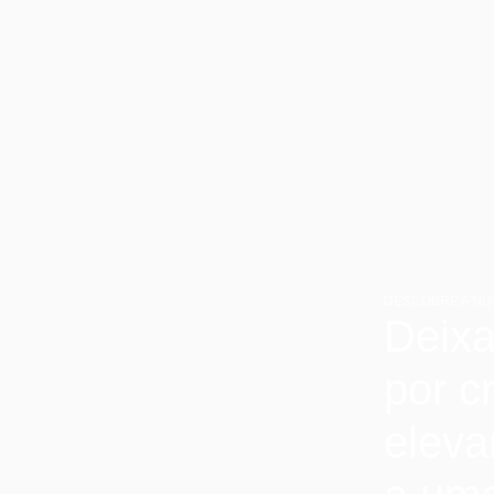
DESCOBRE A NO
Deixa
por c
eleva