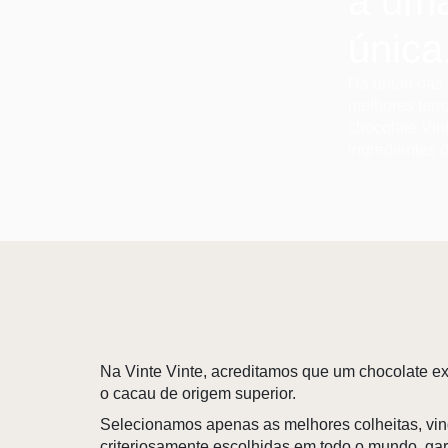
a uma
única
Da união das 
melhores terro
chocolate Vint
ingredientes 
Na Vinte Vinte, acreditamos que um chocolate e
o cacau de origem superior.
Selecionamos apenas as melhores colheitas, vin
criteriosamente escolhidas em todo o mundo, ga