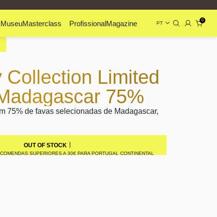
0
s
Museu
Masterclass
Profissional
Magazine
PT
y Collection Limited
 Madagascar 75%
m 75% de favas selecionadas de Madagascar,
OUT OF STOCK
NCOMENDAS SUPERIORES A 30€ PARA PORTUGAL CONTINENTAL