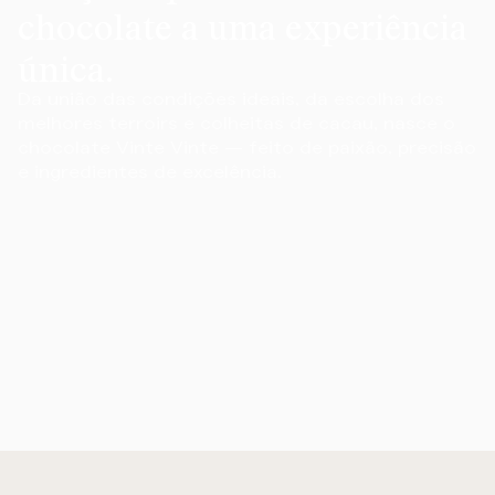
chocolate a uma experiência
única.
Da união das condições ideais, da escolha dos
melhores terroirs e colheitas de cacau, nasce o
chocolate Vinte Vinte — feito de paixão, precisão
e ingredientes de excelência.