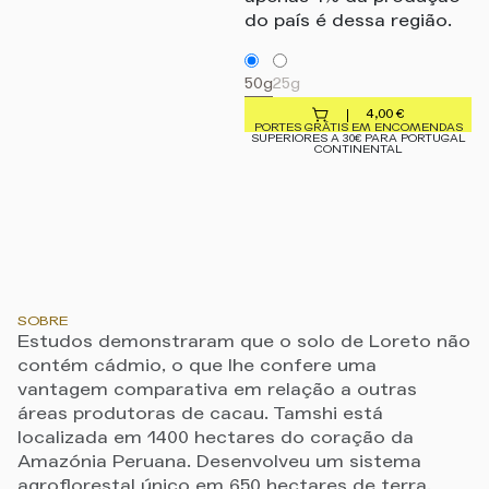
do país é dessa região.
50g
25g
4,00
€
PORTES GRÁTIS EM ENCOMENDAS
SUPERIORES A 30€ PARA PORTUGAL
CONTINENTAL
SOBRE
Estudos demonstraram que o solo de Loreto não
contém cádmio, o que lhe confere uma
vantagem comparativa em relação a outras
áreas produtoras de cacau. Tamshi está
localizada em 1400 hectares do coração da
Amazónia Peruana. Desenvolveu um sistema
agroflorestal único em 650 hectares de terra,