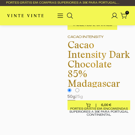
PORTES GRÁTIS EM COMPRAS SUPERIORES A 30€ PARA PORTUGAL
CONTINENTAL
0
TABLETES E CARRÉS
CACAO INTENSITY
Cacao
Intensity Dark
Chocolate
85%
Madagascar
50g
25g
6,00
€
PORTES GRÁTIS EM ENCOMENDAS
SUPERIORES A 30€ PARA PORTUGAL
CONTINENTAL