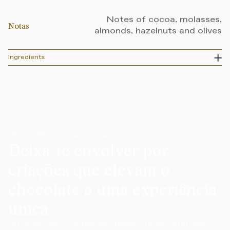
Notes of cocoa, molasses,
Notas
almonds, hazelnuts and olives
Ingredients
DESCOBRE A NOSSA SELEÇÃO SUBLIME
Deixa-te envolver por
criações que elevam o
chocolate a uma experiência
única.
Da união das condições ideais, da escolha dos