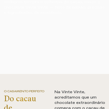
melhores terroirs e colheitas de cacau, nasce o
chocolate Vinte Vinte — feito de paixão, precisão
e ingredientes de excelência.
O CASAMENTO PERFEITO
Na Vinte Vinte,
Do cacau
acreditamos que um
chocolate extraordinário
de
começa com o cacau de