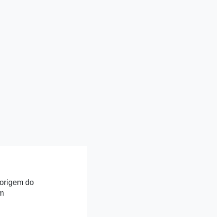
 origem do
em