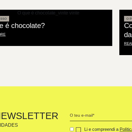
ESSO
O 
e é chocolate?
Co
da
ORE
REA
Your
NEWSLETTER
email
VIDADES
(Obrigatório)
Concent
Li e compreendi a
Políti