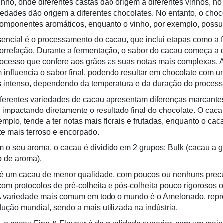
inho, onde diferentes castas dão origem a diferentes vinhos, no
riedades dão origem a diferentes chocolates. No entanto, o choc
omponentes aromáticos, enquanto o vinho, por exemplo, possu
ssencial é o processamento do cacau, que inclui etapas como a 
orrefação. Durante a fermentação, o sabor do cacau começa a 
rocesso que confere aos grãos as suas notas mais complexas. A
influencia o sabor final, podendo resultar em chocolate com um
 intenso, dependendo da temperatura e da duração do process
iferentes variedades de cacau apresentam diferenças marcante
 impactando diretamente o resultado final do chocolate. O cac
emplo, tende a ter notas mais florais e frutadas, enquanto o cac
e mais terroso e encorpado.
 o seu aroma, o cacau é dividido em 2 grupos: Bulk (cacau a g
o de aroma).
 é um cacau de menor qualidade, com poucos ou nenhuns prec
com protocolos de pré-colheita e pós-colheita pouco rigorosos 
 A variedade mais comum em todo o mundo é o Amelonado, rep
ução mundial, sendo a mais utilizada na indústria.