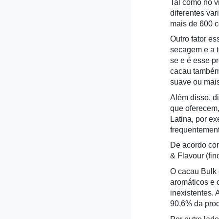
Tal como no v
diferentes va
mais de 600 c
Outro fator e
secagem e a t
se e é esse p
cacau também 
suave ou mais
Além disso, d
que oferecem,
Latina, por ex
frequentement
De acordo com
& Flavour (fin
O cacau Bulk
aromáticos e 
inexistentes.
90,6% da prod